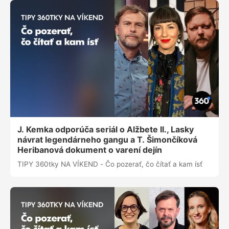
J. Kemka odporúča seriál o Alžbete ll., Lasky
návrat legendárneho gangu a T. Šimončíková
Heribanová dokument o varení dejín
TIPY 360tky NA VÍKEND - Čo pozerať, čo čítať a kam ísť