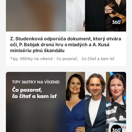
Z. Studenková odporúča dokument, ktorý otvára
oči, P. Bebjak drsnú hru o mladých a A. Kusá
minisériu plnú škandálu
Tipy 360tky na víkend - čo pozerať, čo čítať a kam ísť