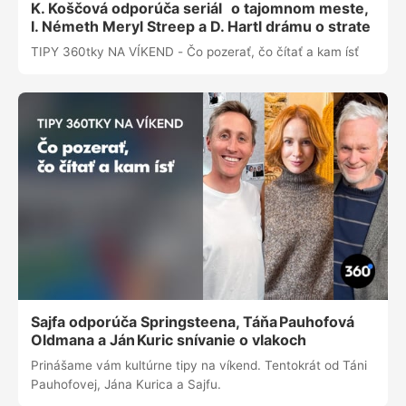
K. Koščová odporúča seriál o tajomnom meste,
I. Németh Meryl Streep a D. Hartl drámu o strate
TIPY 360tky NA VÍKEND - Čo pozerať, čo čítať a kam ísť
Sajfa odporúča Springsteena, Táňa Pauhofová
Oldmana a Ján Kuric snívanie o vlakoch
Prinášame vám kultúrne tipy na víkend. Tentokrát od Táni
Pauhofovej, Jána Kurica a Sajfu.