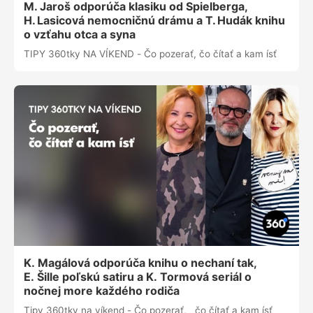
M. Jaroš odporúča klasiku od Spielberga,
H. Lasicová nemocničnú drámu a T. Hudák knihu
o vzťahu otca a syna
TIPY 360tky NA VÍKEND - Čo pozerať, čo čítať a kam ísť
K. Magálová odporúča knihu o nechaní tak,
E. Šille poľskú satiru a K. Tormová seriál o
nočnej more každého rodiča
Tipy 360tky na víkend - Čo pozerať, čo čítať a kam ísť