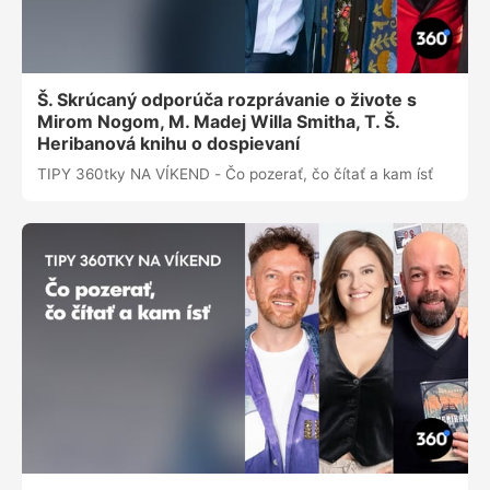
Š. Skrúcaný odporúča rozprávanie o živote s
Mirom Nogom, M. Madej Willa Smitha, T. Š.
Heribanová knihu o dospievaní
TIPY 360tky NA VÍKEND - Čo pozerať, čo čítať a kam ísť