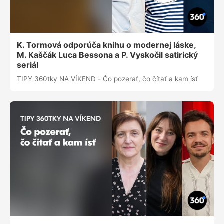
K. Tormová odporúča knihu o modernej láske,
M. Kaščák Luca Bessona a P. Vyskočil satirický
seriál
TIPY 360tky NA VÍKEND - Čo pozerať, čo čítať a kam ísť