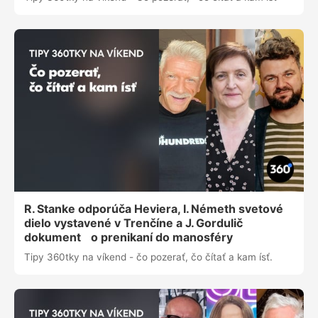
R. Stanke odporúča Heviera, I. Németh svetové
dielo vystavené v Trenčíne a J. Gordulič
dokument o prenikaní do manosféry
Tipy 360tky na víkend - čo pozerať, čo čítať a kam ísť.