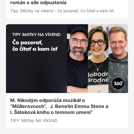
román o sile odpustenia
Tipy 360tky na víkend - čo pozerať, čo čítať a kam ísť.
M. Nikodým odporúča muzikál o
“Müllerovcoch“, J. Benetin Emmu Stone a
I. Šáteková knihu o temnom umení“
TIPY 360tky NA VÍKEND