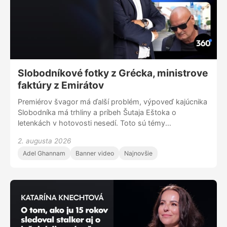
Slobodníkové fotky z Grécka, ministrove
faktúry z Emirátov
Premiérov švagor má ďalší problém, výpoveď kajúcnika
Slobodníka má trhliny a príbeh Šutaja Eštoka o
letenkách v hotovosti nesedí. Toto sú témy
tohtotýždňových káuz s Adelom Ghannamom.
2. augusta 2026
Adel Ghannam
Banner video
Najnovšie