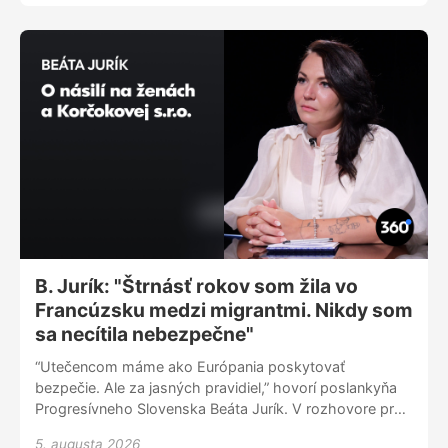
B. Jurík: "Štrnásť rokov som žila vo
Francúzsku medzi migrantmi. Nikdy som
sa necítila nebezpečne"
“Utečencom máme ako Európania poskytovať
bezpečie. Ale za jasných pravidiel,” hovorí poslankyňa
Progresívneho Slovenska Beáta Jurík. V rozhovore pre
360tku reaguje na obvinenia Richarda Glücka o vítaní
5. augusta 2026