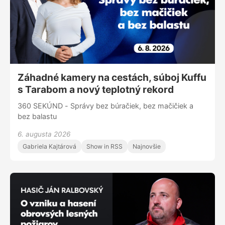
Záhadné kamery na cestách, súboj Kuffu
s Tarabom a nový teplotný rekord
360 SEKÚND - Správy bez búračiek, bez mačičiek a
bez balastu
6. augusta 2026
Gabriela Kajtárová
Show in RSS
Najnovšie