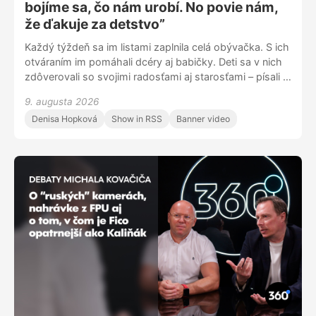
bojíme sa, čo nám urobí. No povie nám,
že ďakuje za detstvo”
Každý týždeň sa im listami zaplnila celá obývačka. S ich
otváraním im pomáhali dcéry aj babičky. Deti sa v nich
zdôverovali so svojimi radosťami aj starosťami – písali o
strachu z dospelých, o tom, že ich trápi veľký nos,
9. augusta 2026
alebo že ich hnevá príliš pomalý brat. Tvorcovia na ich
Denisa Hopková
Show in RSS
Banner video
odkazy odpovedali v každej epizóde relácie a pomáhali
si pritom aj bábkami či obľúbeným slimákom
Maximiliánom. Na televíznych obrazovkách boli desať
rokov a pre celú jednu generáciu detí sa stali
fenoménom. Reč je o relácii Elá hop, hosťami 360tky
boli manželia Katarína Aulitisová a Ľubomír Piktor.