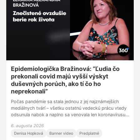
Epidemiologička Bražinová: “Ľudia čo
prekonali covid majú vyšší výskyt
duševných porúch, ako tí čo ho
neprekonali”
Počas pandémie sa stala jednou z jej najznámejších
mediálnych tvárí – všetku ostatnú vedeckú prácu vtedy
odsunula nabok a naplno sa venovala len koronavírusu.
Jej profesijná kariéra je však oveľa širšia: už dve
6. augusta 2026
desaťročia sa systematicky venuje téme duševného
Denisa Hopková
Banner video
Predplatné
zdravia a stojí aj za Epidemiologickou štúdiou výskytu