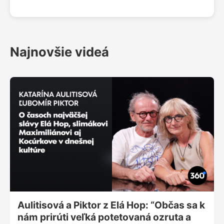
jeden z najväčších požiarov v dejinách Francúzska.
Včera v noci sa odtiaľ vrátil Ján Ralbovský -
tímleader slovenských hasičov, ktorí pomáhali
tento požiar hasiť.
Najnovšie videá
Aulitisová a Piktor z Elá Hop: “Občas sa k
nám prirúti veľká potetovaná ozruta a