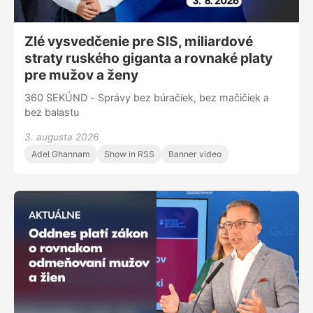
Zlé vysvedčenie pre SIS, miliardové
straty ruského giganta a rovnaké platy
pre mužov a ženy
360 SEKÚND - Správy bez búračiek, bez mačičiek a
bez balastu
3. augusta 2026
Adel Ghannam
Show in RSS
Banner video