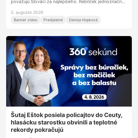
považujú Slováci za najlepšieho. Rebríček jednoznačne
vedie Zuzana Čaputová - za najlepšiu hlavu štátu ju
5. augusta 2026
považuje 32 percent ľudí. Medzi ňou a druhým
Banner video
Predplatné
Denisa Hopková
najpopulárnejším prezidentom je viac ako 10-percentný
rozdiel.
Šutaj Eštok posiela policajtov do Ceuty,
hlasácku starostku obvinili a teplotné
rekordy pokračujú