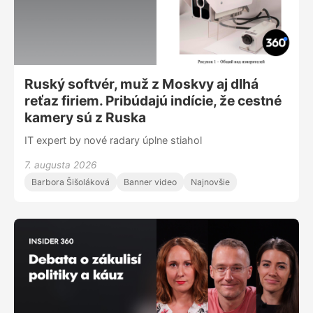
Ruský softvér, muž z Moskvy aj dlhá
reťaz firiem. Pribúdajú indície, že cestné
kamery sú z Ruska
IT expert by nové radary úplne stiahol
7. augusta 2026
Barbora Šišoláková
Banner video
Najnovšie