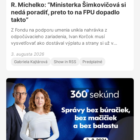
R. Michelko: “Ministerka Šimkovičová si
nedá poradiť, preto to na FPU dopadlo
takto”
Z Fondu na podporu umenia unikla nahrávka z
odpočúvacieho zariadenia, Ivan Korčok musí
vysvetľovať ako dostával výplatu a strany si už v
komunálnych voľbách oťukávajú spoluprácu. Nielen o
3. augusta 2026
tom sme hovorili s predsedom poslaneckého klubu
Gabriela Kajtárová
Show in RSS
Predplatné
SNS Romanom Michelkom a poslankyňou za
Progresívne Slovensko Zorou Jaurovou.