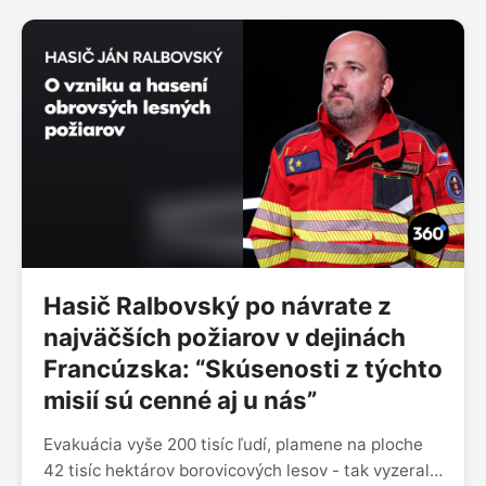
Hasič Ralbovský po návrate z
najväčších požiarov v dejinách
Francúzska: “Skúsenosti z týchto
misií sú cenné aj u nás”
Evakuácia vyše 200 tisíc ľudí, plamene na ploche
42 tisíc hektárov borovicových lesov - tak vyzeral