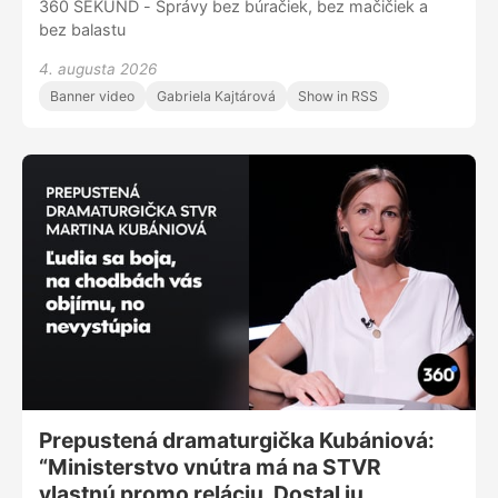
360 SEKÚND - Správy bez búračiek, bez mačičiek a
bez balastu
4. augusta 2026
Banner video
Gabriela Kajtárová
Show in RSS
Prepustená dramaturgička Kubániová:
“Ministerstvo vnútra má na STVR
vlastnú promo reláciu. Dostal ju