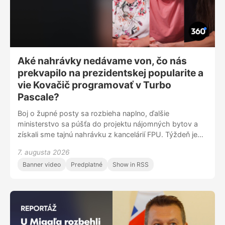
Aké nahrávky nedávame von, čo nás
prekvapilo na prezidentskej popularite a
vie Kovačič programovať v Turbo
Pascale?
Boj o župné posty sa rozbieha naplno, ďalšie
ministerstvo sa púšťa do projektu nájomných bytov a
získali sme tajnú nahrávku z kancelárií FPU. Týždeň je
takmer za nami a my vás vítame pri ďalšej časti relácie
7. augusta 2026
Insider 360, v ktorej sa budeme kolegiálne rozprávať o
Banner video
Predplatné
Show in RSS
tom, čo sme zažili vo svete politiky a káuz a ako nad
tým premýšľame. Dnes je tu so mnou Barbora
Šišoláková a Michal Kovačič.