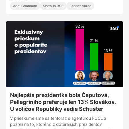
migrantov aj na kauzu Ivana Korčoka.
Adel Ghannam
Show in RSS
Banner video
Najlepšia prezidentka bola Čaputová,
Pellegriniho preferuje len 13% Slovákov.
U voličov Republiky vedie Schuster
V prieskume sme sa tentoraz s agentúrou FOCUS
pozreli na to, ktorého z doterajších prezidentov