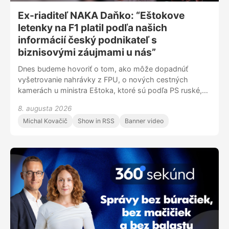
Ex-riaditeľ NAKA Daňko: “Eštokove
letenky na F1 platil podľa našich
informácií český podnikateľ s
biznisovými záujmami u nás”
Dnes budeme hovoriť o tom, ako môže dopadnúť
vyšetrovanie nahrávky z FPU, o nových cestných
kamerách u ministra Eštoka, ktoré sú podľa PS ruské,
ale aj o tom, čo sa budúci týždeň udeje na súde v kauze
8. augusta 2026
Očistec.
Michal Kovačič
Show in RSS
Banner video