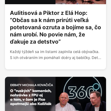
Aulitisová a Piktor z Elá Hop:
“Občas sa k nám prirúti veľká
potetovaná ozruta a bojíme sa, čo
nám urobí. No povie nám, že
ďakuje za detstvo”
Každý týždeň sa im listami zaplnila celá obývačka.
S ich otváraním im pomáhali dcéry aj babičky. Deti
sa v nich zdôverovali so svojimi radosťami aj
starosťami – písali o strachu z dospelých, o tom, že
ich trápi veľký nos, alebo že ich hnevá príliš pomalý
brat. Tvorcovia na ich odkazy odpovedali v každej
epizóde relácie a pomáhali si pritom aj bábkami či
obľúbeným slimákom Maximiliánom. Na
televíznych obrazovkách boli desať rokov a pre
celú jednu generáciu detí sa stali fenoménom. Reč