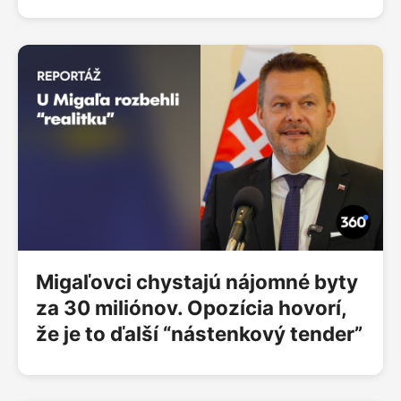
Týždeň je takmer za nami a my vás vítame pri
ďalšej časti relácie Insider 360, v ktorej sa budeme
kolegiálne rozprávať o tom, čo sme zažili vo svete
politiky a káuz a ako nad tým premýšľame. Dnes je
tu so mnou Barbora Šišoláková a Michal Kovačič.
Migaľovci chystajú nájomné byty
za 30 miliónov. Opozícia hovorí,
že je to ďalší “nástenkový tender”