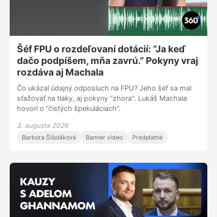
Šéf FPU o rozdeľovaní dotácií: “Ja keď
dačo podpíšem, mňa zavrú.” Pokyny vraj
rozdáva aj Machala
Čo ukázal údajný odposluch na FPU? Jeho šéf sa mal
sťažovať na tlaky, aj pokyny "zhora". Lukáš Machala
hovorí o “čistých špekuláciach”.
3. augusta 2026
Barbora Šišoláková
Banner video
Predplatné