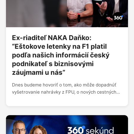
je o relácii Elá hop, hosťami 360tky boli manželia
Katarína Aulitisová a Ľubomír Piktor.
Ex-riaditeľ NAKA Daňko:
“Eštokove letenky na F1 platil
podľa našich informácií český
podnikateľ s biznisovými
záujmami u nás”
Dnes budeme hovoriť o tom, ako môže dopadnúť
vyšetrovanie nahrávky z FPU, o nových cestných
kamerách u ministra Eštoka, ktoré sú podľa PS
ruské, ale aj o tom, čo sa budúci týždeň udeje na
súde v kauze Očistec.