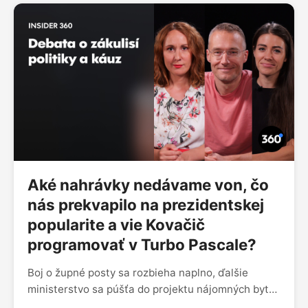
Aké nahrávky nedávame von, čo
nás prekvapilo na prezidentskej
popularite a vie Kovačič
programovať v Turbo Pascale?
Boj o župné posty sa rozbieha naplno, ďalšie
ministerstvo sa púšťa do projektu nájomných bytov
a získali sme tajnú nahrávku z kancelárií FPU.