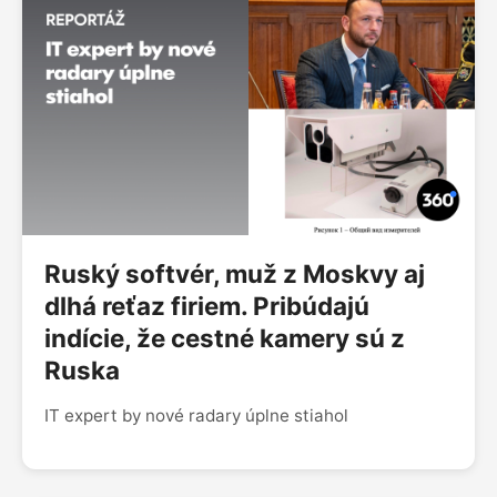
Ruský softvér, muž z Moskvy aj
dlhá reťaz firiem. Pribúdajú
indície, že cestné kamery sú z
Ruska
IT expert by nové radary úplne stiahol