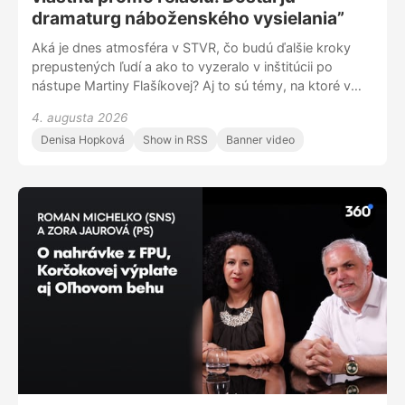
dramaturg náboženského vysielania”
Aká je dnes atmosféra v STVR, čo budú ďalšie kroky
prepustených ľudí a ako to vyzeralo v inštitúcii po
nástupe Martiny Flašíkovej? Aj to sú témy, na ktoré v
rozhovore odpovedá dramaturgička dokumentárnej
4. augusta 2026
tvorby STVR Martina Kubániová, ktorá je zároven aj
Denisa Hopková
Show in RSS
Banner video
podpredsedníčkou odborového zväzu a bola z
inštitúcie prepustená.