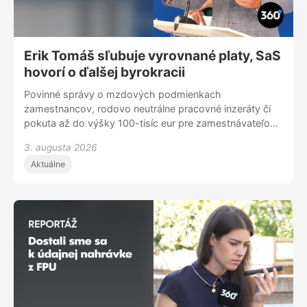
Erik Tomáš sľubuje vyrovnané platy, SaS
hovorí o ďalšej byrokracii
Povinné správy o mzdových podmienkach
zamestnancov, rodovo neutrálne pracovné inzeráty či
pokuta až do výšky 100-tisíc eur pre zamestnávateľov
za platové znevýhodňovanie - aj to prinesie nový zákon
3. augusta 2026
z dielne ministerstva práce. Erik Tomáš si od neho
Aktuálne
sľubuje zavedenie férovej odmeny pre ženy.