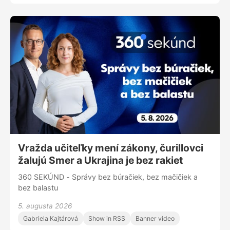
duševných porúch v slovenskej populácii. Tá priniesla
zaujímavé zistenia – napríklad, že duševné choroby sa
na Slovensku vyskytujú častejšie u mužov, alebo že
ľudia, ktorí prekonali koronavírus, mali vyššiu
celoživotnú prevalenciu akejkoľvek duševnej poruchy v
porovnaní s tými, ktorí ochorenie neprekonali. A práve o
duševnom zdraví sme hovorili s lekárkou,
epidemiologičkou Alexandrou Bražinovou.
Vražda učiteľky mení zákony, čurillovci
žalujú Smer a Ukrajina je bez rakiet
360 SEKÚND - Správy bez búračiek, bez mačičiek a
bez balastu
5. augusta 2026
Gabriela Kajtárová
Show in RSS
Banner video