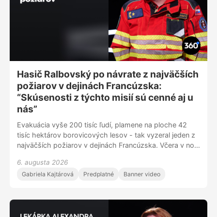
Hasič Ralbovský po návrate z najväčších
požiarov v dejinách Francúzska:
“Skúsenosti z týchto misií sú cenné aj u
nás”
Evakuácia vyše 200 tisíc ľudí, plamene na ploche 42
tisíc hektárov borovicových lesov - tak vyzeral jeden z
najväčších požiarov v dejinách Francúzska. Včera v noci
sa odtiaľ vrátil Ján Ralbovský - tímleader slovenských
6. augusta 2026
hasičov, ktorí pomáhali tento požiar hasiť.
Gabriela Kajtárová
Predplatné
Banner video