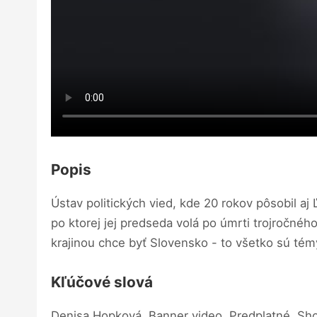
Popis
Ústav politických vied, kde 20 rokov pôsobil a
po ktorej jej predseda volá po úmrti trojročn
krajinou chce byť Slovensko - to všetko sú t
Kľúčové slová
Denisa Hopková, Banner video, Predplatné, Sh