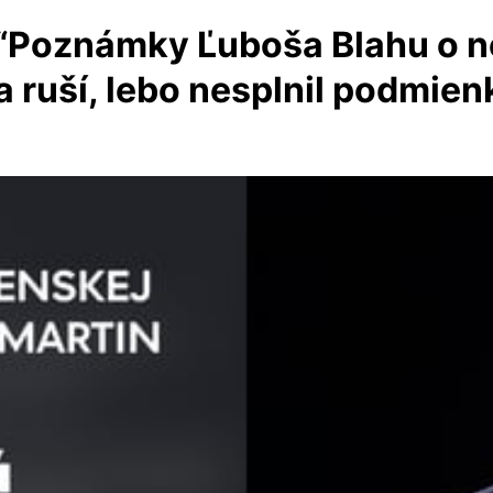
“Poznámky Ľuboša Blahu o n
a ruší, lebo nesplnil podmien