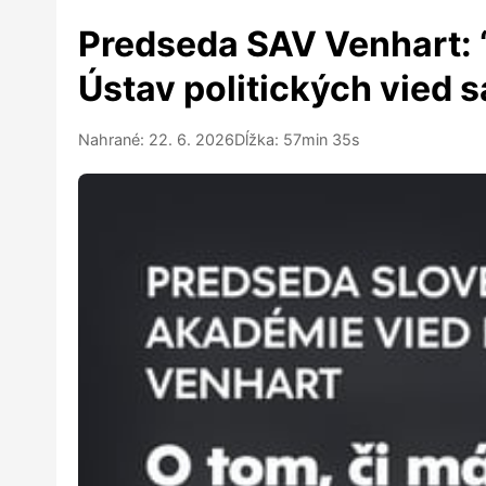
Predseda SAV Venhart: 
Ústav politických vied s
Nahrané: 22. 6. 2026
Dĺžka: 57min 35s