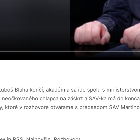
j Ľuboš Blaha končí, akadémia sa ide spolu s ministerstv
ého neočkovaného chlapca na záškrt a SAV-ka má do konca
émy, ktoré v rozhovore otvárame s predsedom SAV Marti
ow in RSS, Najnovšie, Rozhovory