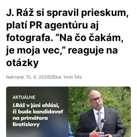
J. Ráž si spravil prieskum,
platí PR agentúru aj
fotografa. “Na čo čakám,
je moja vec,” reaguje na
otázky
Nahrané: 15. 6. 2026
Dĺžka: 1min 34s