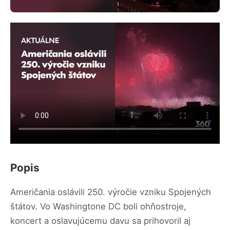
Popis
Američania oslávili 250. výročie vzniku Spojených
štátov. Vo Washingtone DC boli ohňostroje,
koncert a oslavujúcemu davu sa prihovoril aj