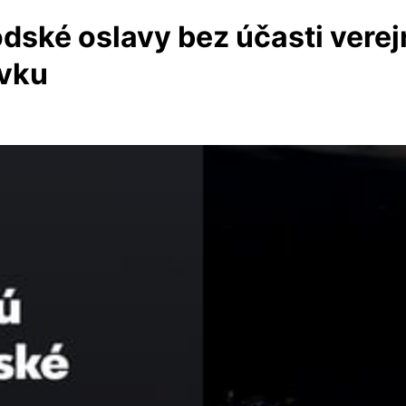
dské oslavy bez účasti verejn
ovku