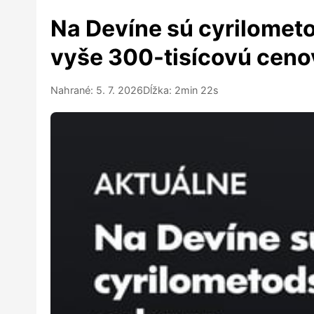
Na Devíne sú cyrilometo
vyše 300-tisícovú cen
Nahrané: 5. 7. 2026
Dĺžka: 2min 22s