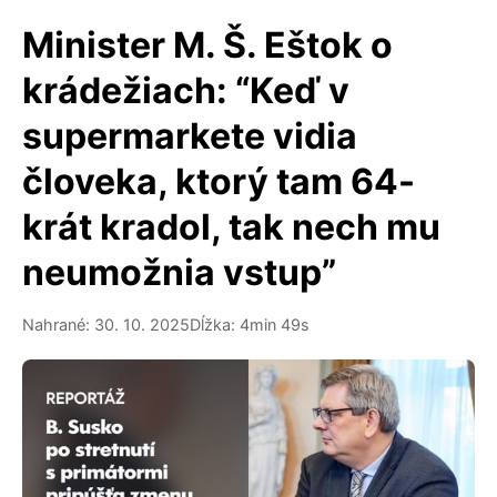
Minister M. Š. Eštok o
krádežiach: “Keď v
supermarkete vidia
človeka, ktorý tam 64-
krát kradol, tak nech mu
neumožnia vstup”
Nahrané: 30. 10. 2025
Dĺžka: 4min 49s