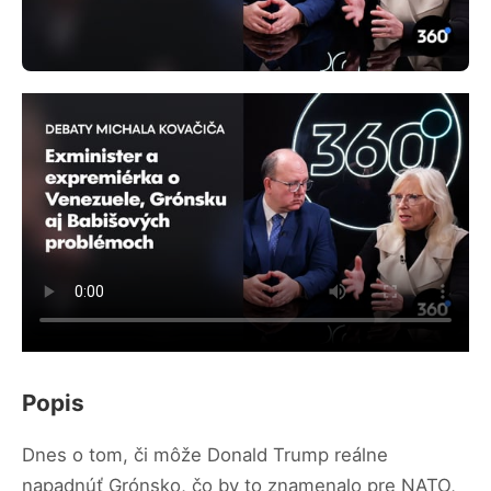
Popis
Dnes o tom, či môže Donald Trump reálne
napadnúť Grónsko, čo by to znamenalo pre NATO,