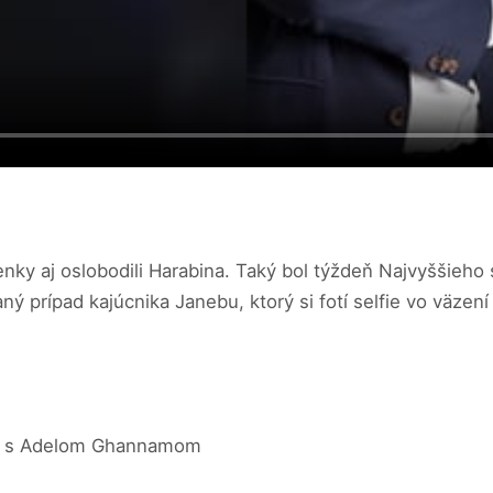
nky aj oslobodili Harabina. Taký bol týždeň Najvyššieho
ý prípad kajúcnika Janebu, ktorý si fotí selfie vo väzen
zy s Adelom Ghannamom