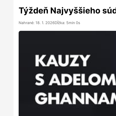
Týždeň Najvyššieho súd
Nahrané: 18. 1. 2026
Dĺžka: 5min 0s