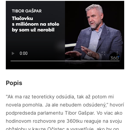
Popis
"Ak ma raz teoreticky odsúdia, tak až potom mi
novela pomohla. Ja ale nebudem odsúdený,” hovorí
podpredseda parlamentu Tibor Gašpar. Vo viac ako
hodinovom rozhovore pre 360tku reaguje na svoju
obžalobu v kauze Očistec a vysvetľuje, ako by on