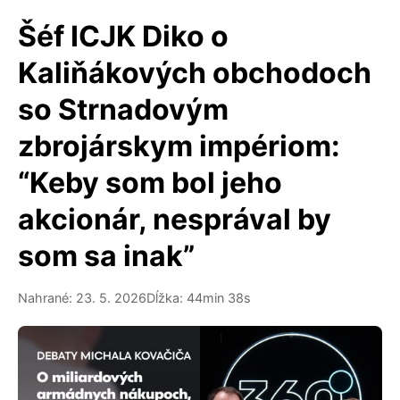
Šéf ICJK Diko o
Kaliňákových obchodoch
so Strnadovým
zbrojárskym impériom:
“Keby som bol jeho
akcionár, nesprával by
som sa inak”
Nahrané: 23. 5. 2026
Dĺžka: 44min 38s