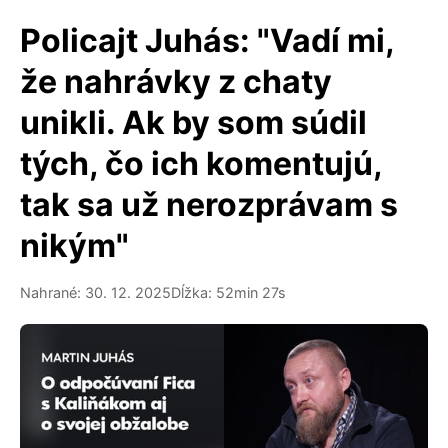
Policajt Juhás: "Vadí mi,
že nahrávky z chaty
unikli. Ak by som súdil
tých, čo ich komentujú,
tak sa už nerozprávam s
nikým"
Nahrané: 30. 12. 2025
Dĺžka: 52min 27s