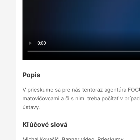
Popis
V prieskume sa pre nás tentoraz agentúra FOCUS
matovičovcami a či s nimi treba počítať v prípa
ústavy.
Kľúčové slová
Michal Kovačič, Banner video, Prieskumy