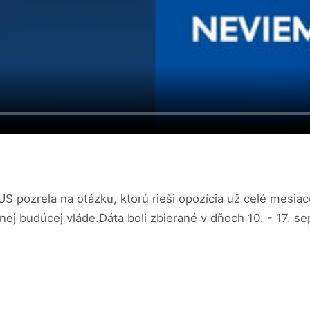
 pozrela na otázku, ktorú rieši opozícia už celé mesiac
dnej budúcej vláde.Dáta boli zbierané v dňoch 10. - 17. 