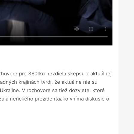
rozhovore pre 360tku nezdiela skepsu z aktuálnej
adných krajinách tvrdí, že aktuálne nie sú
krajine. V rozhovore sa tiež dozviete: ktoré
za amerického prezidentaako vníma diskusie o