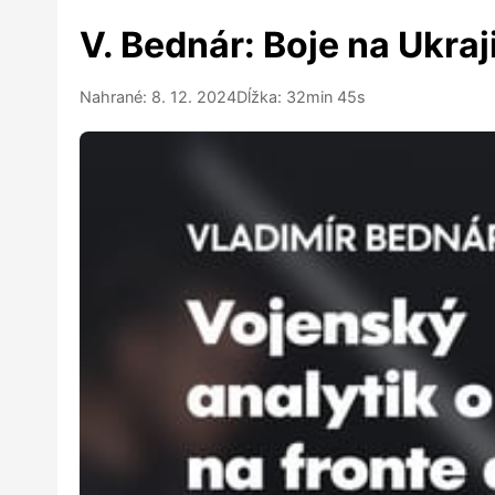
V. Bednár: Boje na Ukraj
Nahrané: 8. 12. 2024
Dĺžka: 32min 45s