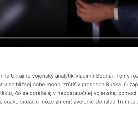
cii na Ukrajine vojenský analytik Vladimír Bednár. Ten v 
nt v najbližšej dobe mohol zrútiť v prospech Ruska. O záp
iktu, čo sa odráža aj v nedostatočnej vojenskej pomoci U
esiouako situáciu môže zmeniť zvolenie Donalda Trumpa 