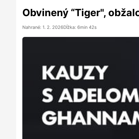
Obvinený “Tiger", obža
Nahrané: 1. 2. 2026
Dĺžka: 6min 42s