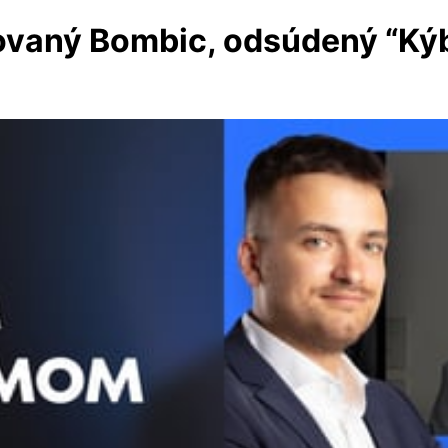
lovaný Bombic, odsúdený “Ký