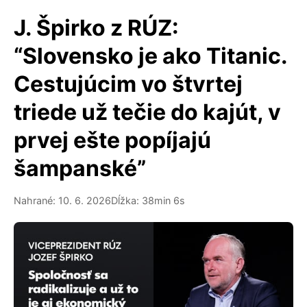
J. Špirko z RÚZ:
“Slovensko je ako Titanic.
Cestujúcim vo štvrtej
triede už tečie do kajút, v
prvej ešte popíjajú
šampanské”
Nahrané: 10. 6. 2026
Dĺžka: 38min 6s