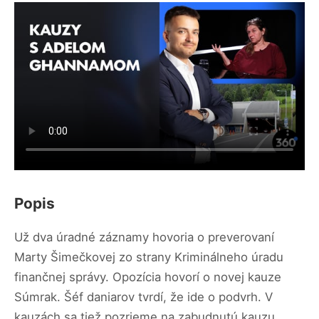
Popis
Už dva úradné záznamy hovoria o preverovaní
Marty Šimečkovej zo strany Kriminálneho úradu
finančnej správy. Opozícia hovorí o novej kauze
Súmrak. Šéf daniarov tvrdí, že ide o podvrh. V
kauzách sa tiež pozrieme na zabudnutú kauzu