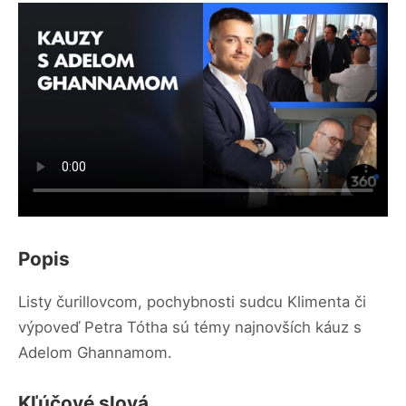
Popis
Listy čurillovcom, pochybnosti sudcu Klimenta či
výpoveď Petra Tótha sú témy najnovších káuz s
Adelom Ghannamom.
Kľúčové slová