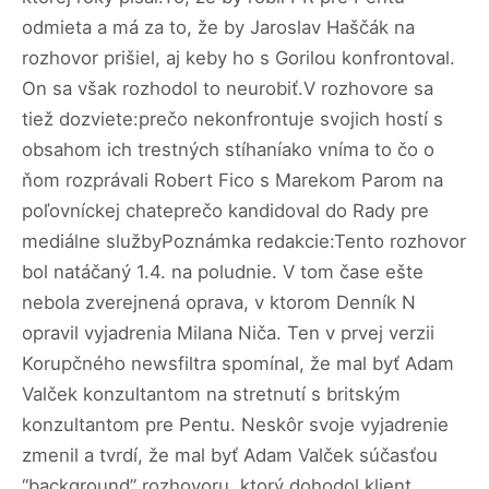
odmieta a má za to, že by Jaroslav Haščák na
rozhovor prišiel, aj keby ho s Gorilou konfrontoval.
On sa však rozhodol to neurobiť.V rozhovore sa
tiež dozviete:prečo nekonfrontuje svojich hostí s
obsahom ich trestných stíhaníako vníma to čo o
ňom rozprávali Robert Fico s Marekom Parom na
poľovníckej chateprečo kandidoval do Rady pre
mediálne službyPoznámka redakcie:Tento rozhovor
bol natáčaný 1.4. na poludnie. V tom čase ešte
nebola zverejnená oprava, v ktorom Denník N
opravil vyjadrenia Milana Niča. Ten v prvej verzii
Korupčného newsfiltra spomínal, že mal byť Adam
Valček konzultantom na stretnutí s britským
konzultantom pre Pentu. Neskôr svoje vyjadrenie
zmenil a tvrdí, že mal byť Adam Valček súčasťou
“background” rozhovoru, ktorý dohodol klient