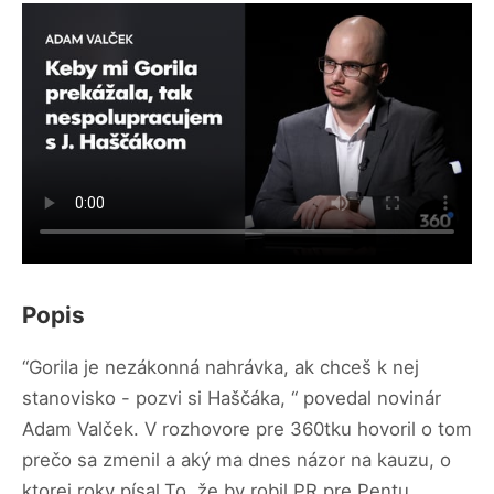
Popis
“Gorila je nezákonná nahrávka, ak chceš k nej
stanovisko - pozvi si Haščáka, “ povedal novinár
Adam Valček. V rozhovore pre 360tku hovoril o tom
prečo sa zmenil a aký ma dnes názor na kauzu, o
ktorej roky písal.To, že by robil PR pre Pentu