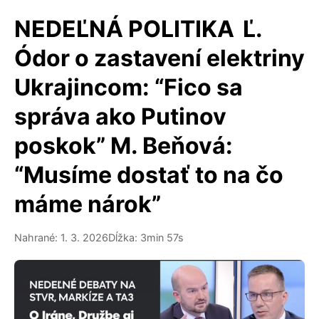
NEDEĽNÁ POLITIKA Ľ.
Ódor o zastavení elektriny
Ukrajincom: “Fico sa
správa ako Putinov
poskok” M. Beňová:
“Musíme dostať to na čo
máme nárok”
Nahrané: 1. 3. 2026
Dĺžka: 3min 57s