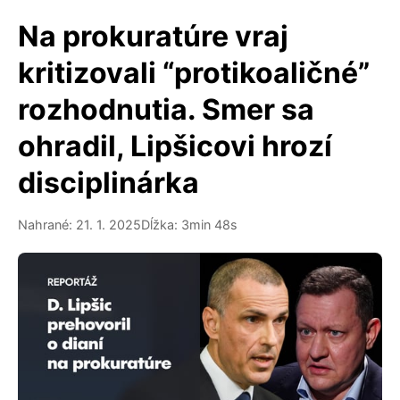
Na prokuratúre vraj
kritizovali “protikoaličné”
rozhodnutia. Smer sa
ohradil, Lipšicovi hrozí
disciplinárka
Nahrané: 21. 1. 2025
Dĺžka: 3min 48s