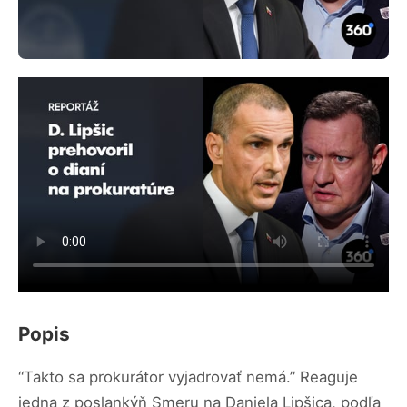
Popis
“Takto sa prokurátor vyjadrovať nemá.” Reaguje
jedna z poslankýň Smeru na Daniela Lipšica, podľa