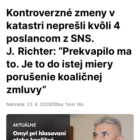
Kontroverzné zmeny v
katastri neprešli kvôli 4
poslancom z SNS.
J. Richter: “Prekvapilo ma
to. Je to do istej miery
porušenie koaličnej
zmluvy”
Nahrané: 23. 4. 2026
Dĺžka: 1min 16s