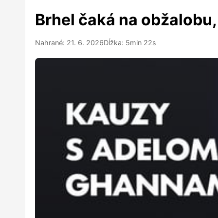
Brhel čaká na obžalobu,
Nahrané: 21. 6. 2026
Dĺžka: 5min 22s