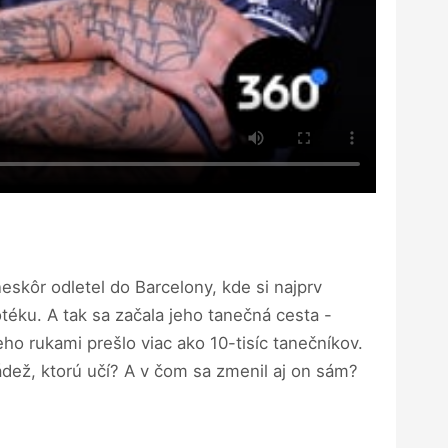
eskôr odletel do Barcelony, kde si najprv
otéku. A tak sa začala jeho tanečná cesta -
eho rukami prešlo viac ako 10-tisíc tanečníkov.
ádež, ktorú učí? A v čom sa zmenil aj on sám?