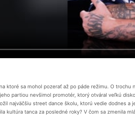
, na ktoré sa mohol pozerať až po páde režimu. O trochu n
 jeho partiou nevšimol promotér, ktorý otváral veľkú disk
ožil najväčšiu street dance školu, ktorú vedie dodnes a j
nila kultúra tanca za posledné roky? V čom sa zmenila ml