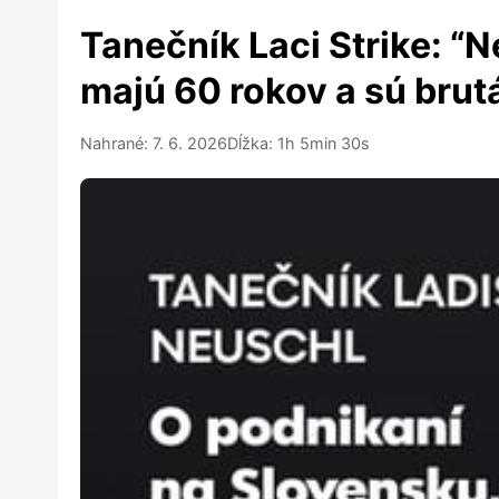
Tanečník Laci Strike: “
majú 60 rokov a sú brutá
Nahrané: 7. 6. 2026
Dĺžka: 1h 5min 30s