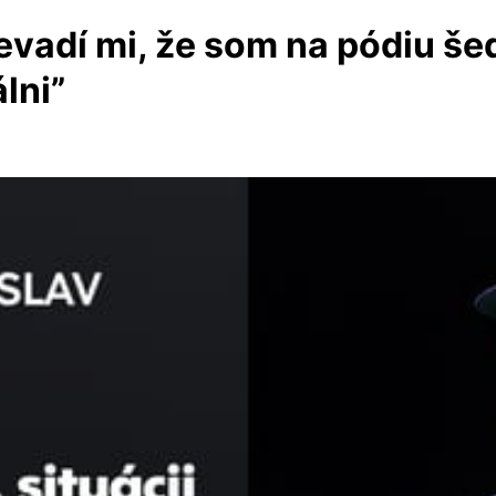
Nevadí mi, že som na pódiu še
lni”