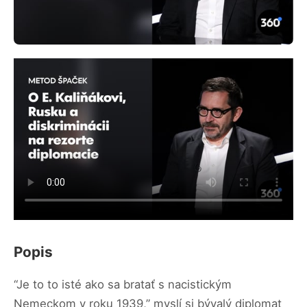
Popis
“Je to to isté ako sa bratať s nacistickým
Nemeckom v roku 1939,” myslí si bývalý diplomat