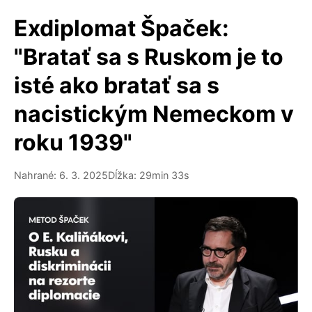
Exdiplomat Špaček:
"Bratať sa s Ruskom je to
isté ako bratať sa s
nacistickým Nemeckom v
roku 1939"
Nahrané: 6. 3. 2025
Dĺžka: 29min 33s