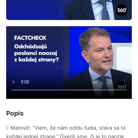
Popis
I. Matovič: “Viem, že nám odídu ľudia, stáva sa to
každej jednej strane.” Overili sme, či je to naozaj