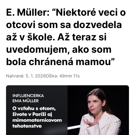
E. Müller: “Niektoré veci o
otcovi som sa dozvedela
až v škole. Až teraz si
uvedomujem, ako som
bola chránená mamou”
Nahrané: 5. 1. 2026
Dĺžka: 49min 11s