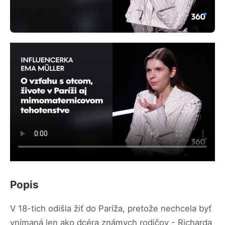
Popis
V 18-tich odišla žiť do Paríža, pretože nechcela byť
vnímaná len ako dcéra známych rodičov - Richarda