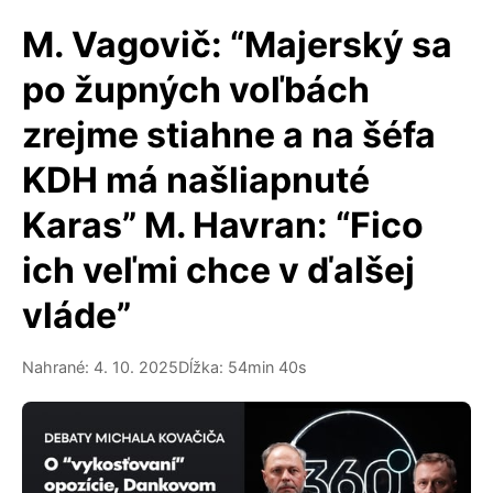
M. Vagovič: “Majerský sa
po župných voľbách
zrejme stiahne a na šéfa
KDH má našliapnuté
Karas” M. Havran: “Fico
ich veľmi chce v ďalšej
vláde”
Nahrané: 4. 10. 2025
Dĺžka: 54min 40s