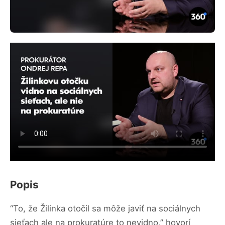
Popis
“To, že Žilinka otočil sa môže javiť na sociálnych
sieťach ale na prokuratúre to nevidno,” hovorí