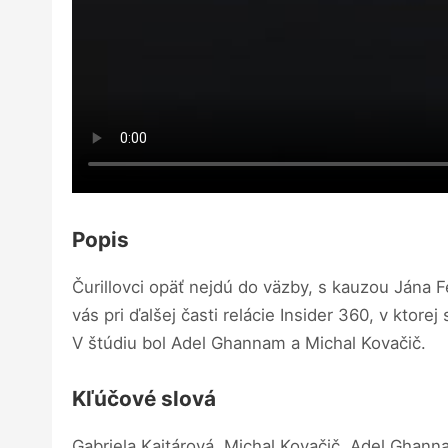
Popis
Čurillovci opäť nejdú do väzby, s kauzou Jána F
vás pri ďalšej časti relácie Insider 360, v kto
V štúdiu bol Adel Ghannam a Michal Kovačič.
Kľúčové slová
Gabriela Kajtárová, Michal Kovačič, Adel Ghann