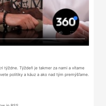
tri týždne. Týždeň je takmer za nami a vítame
 svete politiky a káuz a ako nad tým premýšľame.
how in RSS