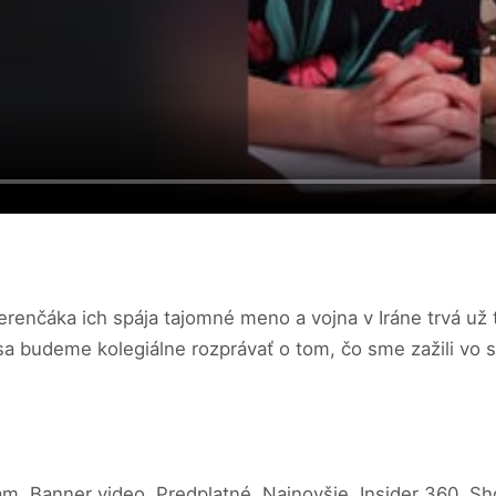
erenčáka ich spája tajomné meno a vojna v Iráne trvá už 
rej sa budeme kolegiálne rozprávať o tom, čo sme zažili vo
am, Banner video, Predplatné, Najnovšie, Insider 360, S