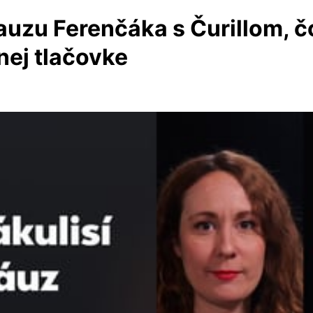
uzu Ferenčáka s Čurillom, čo
nej tlačovke