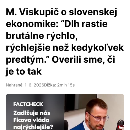
M. Viskupič o slovenskej
ekonomike: “Dlh rastie
brutálne rýchlo,
rýchlejšie než kedykoľvek
predtým.” Overili sme, či
je to tak
Nahrané: 1. 6. 2026
Dĺžka: 2min 15s