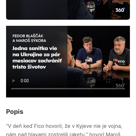
Popis
“V deň keď Fico hovoril, že v Kyjeve nie je vojna,
nám nad hlavami zostrelili raketu,” hovorí Maroš