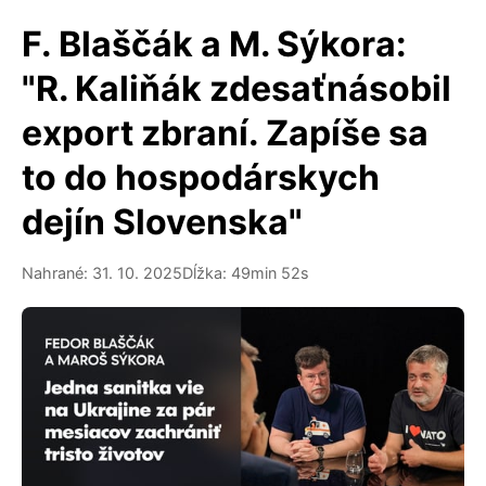
F. Blaščák a M. Sýkora:
"R. Kaliňák zdesaťnásobil
export zbraní. Zapíše sa
to do hospodárskych
dejín Slovenska"
Nahrané: 31. 10. 2025
Dĺžka: 49min 52s