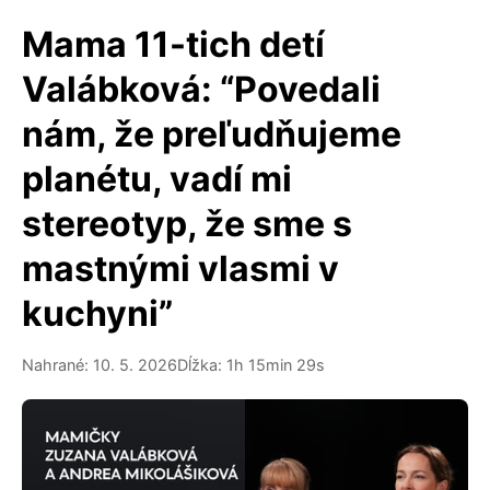
Mama 11-tich detí
Valábková: “Povedali
nám, že preľudňujeme
planétu, vadí mi
stereotyp, že sme s
mastnými vlasmi v
kuchyni”
Nahrané: 10. 5. 2026
Dĺžka: 1h 15min 29s