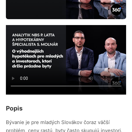
Popis
Bývanie je pre mladých Slovákov čoraz väčší
problém, ceny rastú, byty často skupujú investori.