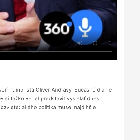
hovorí humorista Oliver Andrásy. Súčasné dianie
y si ťažko vedel predstaviť vysielať dnes
ozviete: akého politika musel najdlhšie