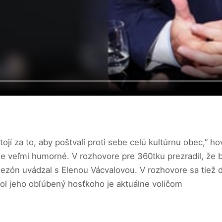
tojí za to, aby poštvali proti sebe celú kultúrnu obec,” 
ie veľmi humorné. V rozhovore pre 360tku prezradil, že b
sezón uvádzal s Elenou Vácvalovou. V rozhovore sa tiež d
 bol jeho obľúbený hosťkoho je aktuálne voličom