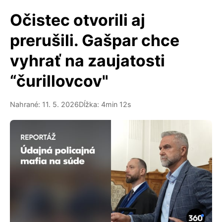
Očistec otvorili aj
prerušili. Gašpar chce
vyhrať na zaujatosti
“čurillovcov"
Nahrané: 11. 5. 2026
Dĺžka: 4min 12s