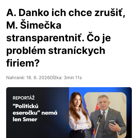
A. Danko ich chce zrušiť,
M. Šimečka
stransparentniť. Čo je
problém straníckych
firiem?
Nahrané: 18. 6. 2026
Dĺžka: 3min 11s