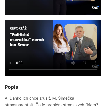
Popis
A. Danko ich chce zrušiť, M. Šimečka
stransparentniť. Čo je problém straníckych firiem?