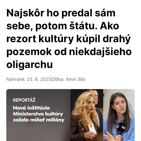
Najskôr ho predal sám
sebe, potom štátu. Ako
rezort kultúry kúpil drahý
pozemok od niekdajšieho
oligarchu
Nahrané: 25. 8. 2025
Dĺžka: 4min 38s