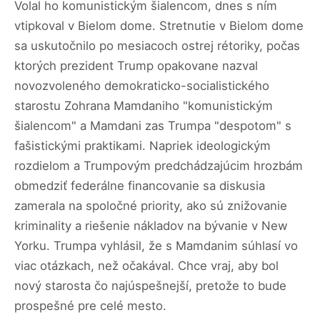
Volal ho komunistickým šialencom, dnes s ním
vtipkoval v Bielom dome. Stretnutie v Bielom dome
sa uskutočnilo po mesiacoch ostrej rétoriky, počas
ktorých prezident Trump opakovane nazval
novozvoleného demokraticko-socialistického
starostu Zohrana Mamdaniho "komunistickým
šialencom" a Mamdani zas Trumpa "despotom" s
fašistickými praktikami. Napriek ideologickým
rozdielom a Trumpovým predchádzajúcim hrozbám
obmedziť federálne financovanie sa diskusia
zamerala na spoločné priority, ako sú znižovanie
kriminality a riešenie nákladov na bývanie v New
Yorku. Trumpa vyhlásil, že s Mamdanim súhlasí vo
viac otázkach, než očakával. Chce vraj, aby bol
nový starosta čo najúspešnejší, pretože to bude
prospešné pre celé mesto.