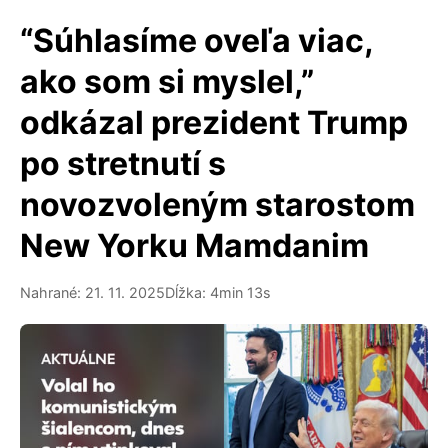
“Súhlasíme oveľa viac,
ako som si myslel,”
odkázal prezident Trump
po stretnutí s
novozvoleným starostom
New Yorku Mamdanim
Nahrané: 21. 11. 2025
Dĺžka: 4min 13s