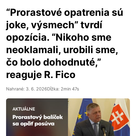
“Prorastové opatrenia sú
joke, výsmech” tvrdí
opozícia. “Nikoho sme
neoklamali, urobili sme,
čo bolo dohodnuté,”
reaguje R. Fico
Nahrané: 3. 6. 2026
Dĺžka: 2min 47s