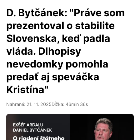
D. Bytčánek: "Práve som
prezentoval o stabilite
Slovenska, keď padla
vláda. Dlhopisy
nevedomky pomohla
predať aj speváčka
Kristína"
Nahrané: 21. 11. 2025
Dĺžka: 46min 36s