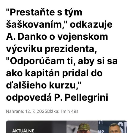
"Prestaňte s tým
šaškovaním," odkazuje
A. Danko o vojenskom
výcviku prezidenta,
"Odporúčam ti, aby si sa
ako kapitán pridal do
ďalšieho kurzu,"
odpovedá P. Pellegrini
Nahrané: 12. 7. 2025
Dĺžka: 1min 49s