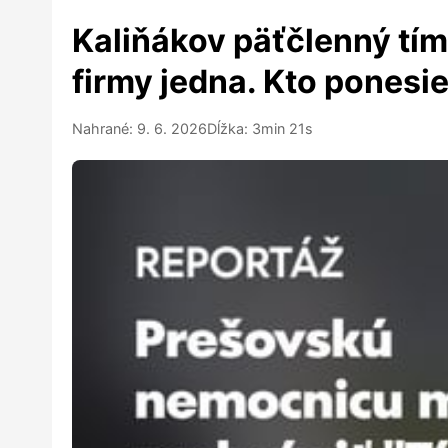
Kaliňákov päťčlenný tím
firmy jedna. Kto ponesi
Nahrané: 9. 6. 2026
Dĺžka: 3min 21s