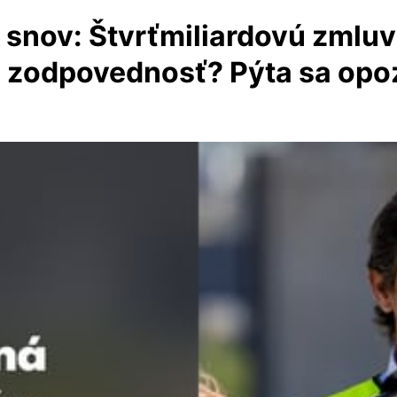
 snov: Štvrťmiliardovú zmluv
e zodpovednosť? Pýta sa opo