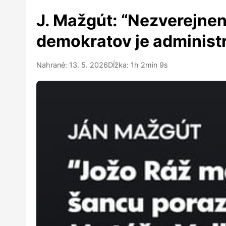
J. Mažgút: “Nezverejne
demokratov je administr
Nahrané: 13. 5. 2026
Dĺžka: 1h 2min 9s