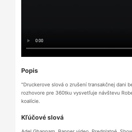
Popis
"Druckerove slová o zrušení transakčnej dani b
rozhovore pre 360tku vysvetľuje návštevu Robe
koalície.
Kľúčové slová
Adel Ghannam, Banner video, Predplatné, Show