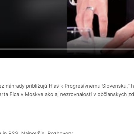
ez náhrady približujú Hlas k Progresívnemu Slovensku,”
rta Fica v Moskve ako aj nezrovnalosti v občianskych zd
 in RSS, Najnovšie, Rozhovory