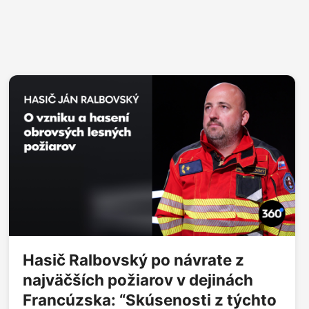
Hasič Ralbovský po návrate z
najväčších požiarov v dejinách
Francúzska: “Skúsenosti z týchto