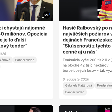
i chystajú nájomné
Hasič Ralbovský po n
30 miliónov. Opozícia
najväčších požiarov 
e je to ďalší
dejinách Francúzska
ový tender”
“Skúsenosti z týchto 
cenné aj u nás”
2026
Evakuácia vyše 200 tisíc ľud
oláková
Banner video
na ploche 42 tisíc hektárov
borovicových lesov - tak vyz
najväčších požiarov v dejiná
6. augusta 2026
Francúzska. Včera v noci sa od
Gabriela Kajtárová
Predplatn
Ján Ralbovský - tímleader s
hasičov, ktorí pomáhali tento
Banner video
hasiť.