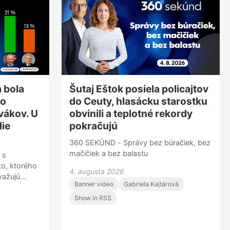
zaujímavé zistenia – napríklad, že
duševné choroby sa na Slovensku
vyskytujú častejšie u mužov, alebo že
ľudia, ktorí prekonali koronavírus, mali
vyššiu celoživotnú prevalenciu
akejkoľvek duševnej poruchy v
porovnaní s tými, ktorí ochorenie
neprekonali. A práve o duševnom zdraví
sme hovorili s lekárkou,
a bola
Šutaj Eštok posiela policajtov
epidemiologičkou Alexandrou
ho
do Ceuty, hlasácku starostku
Bražinovou.
vákov. U
obvinili a teplotné rekordy
die
pokračujú
360 SEKÚND - Správy bez búračiek, bez
mačičiek a bez balastu
 s
to, ktorého
4. augusta 2026
važujú
Banner video
Gabriela Kajtárová
ček
aputová - za
Show in RSS
žuje 32
uhým