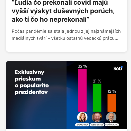
“Ľudia čo prekonali covid majú
vyšší výskyt duševných porúch,
ako tí čo ho neprekonali”
Počas pandémie sa stala jednou z jej najznámejších
mediálnych tvárí – všetku ostatnú vedeckú prácu
vtedy odsunula nabok a naplno sa venovala len
koronavírusu. Jej profesijná kariéra je však oveľa
širšia: už dve desaťročia sa systematicky venuje
téme duševného zdravia a stojí aj za
Epidemiologickou štúdiou výskytu duševných
porúch v slovenskej populácii. Tá priniesla
zaujímavé zistenia – napríklad, že duševné choroby
sa na Slovensku vyskytujú častejšie u mužov, alebo
že ľudia, ktorí prekonali koronavírus, mali vyššiu
celoživotnú prevalenciu akejkoľvek duševnej
poruchy v porovnaní s tými, ktorí ochorenie
neprekonali. A práve o duševnom zdraví sme
hovorili s lekárkou, epidemiologičkou Alexandrou