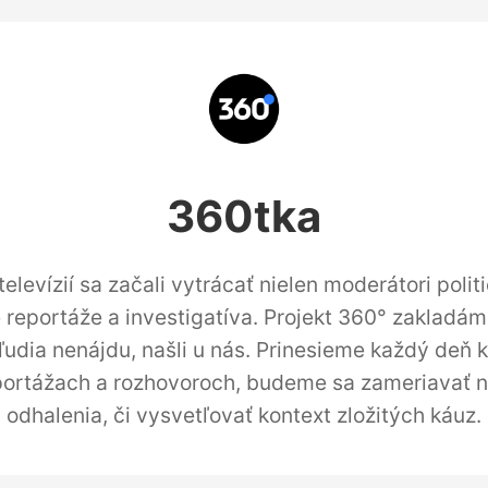
360tka
elevízií sa začali vytrácať nielen moderátori polit
é reportáže a investigatíva. Projekt 360° zakladáme
 ľudia nenájdu, našli u nás. Prinesieme každý deň kv
eportážach a rozhovoroch, budeme sa zameriavať n
odhalenia, či vysvetľovať kontext zložitých káuz.