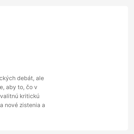
ických debát, ale
, aby to, čo v
alitnú kritickú
a nové zistenia a