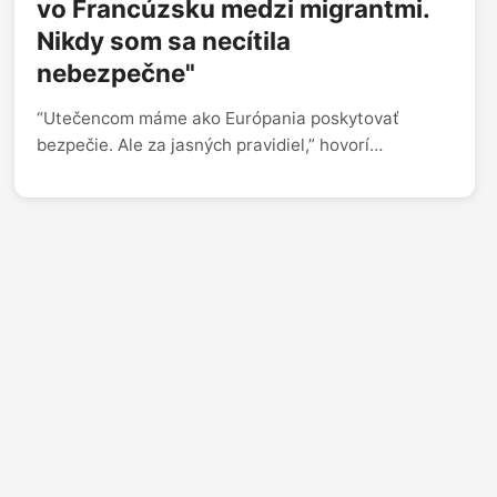
vo Francúzsku medzi migrantmi.
Nikdy som sa necítila
nebezpečne"
“Utečencom máme ako Európania poskytovať
bezpečie. Ale za jasných pravidiel,” hovorí
poslankyňa Progresívneho Slovenska Beáta Jurík. V
rozhovore pre 360tku reaguje na obvinenia
Richarda Glücka o vítaní migrantov aj na kauzu
Ivana Korčoka.