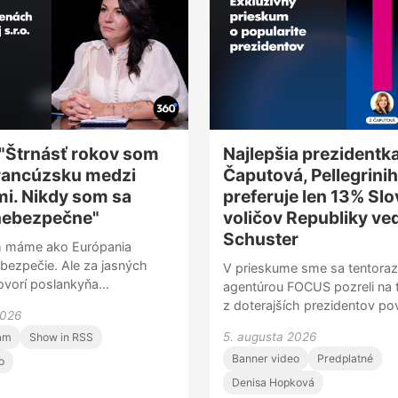
: "Štrnásť rokov som
Najlepšia prezidentk
Francúzsku medzi
Čaputová, Pellegrini
i. Nikdy som sa
preferuje len 13% Slo
 nebezpečne"
voličov Republiky ve
Schuster
 máme ako Európania
bezpečie. Ale za jasných
V prieskume sme sa tentoraz
hovorí poslankyňa
agentúrou FOCUS pozreli na 
ho Slovenska Beáta Jurík. V
z doterajších prezidentov po
2026
re 360tku reaguje na
Slováci za najlepšieho. Rebrí
5. augusta 2026
am
Show in RSS
charda Glücka o vítaní
jednoznačne vedie Zuzana Č
j na kauzu Ivana Korčoka.
Banner video
Predplatné
najlepšiu hlavu štátu ju pova
o
percent ľudí. Medzi ňou a dr
Denisa Hopková