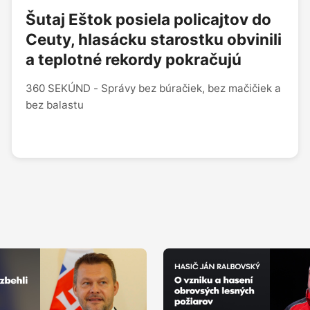
Šutaj Eštok posiela policajtov do
Ceuty, hlasácku starostku obvinili
a teplotné rekordy pokračujú
360 SEKÚND - Správy bez búračiek, bez mačičiek a
bez balastu