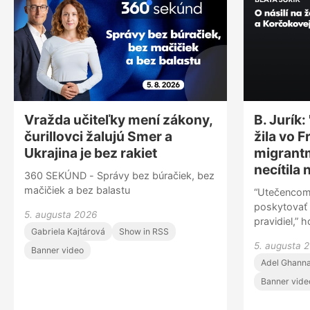
Vražda učiteľky mení zákony,
B. Jurík
čurillovci žalujú Smer a
žila vo 
Ukrajina je bez rakiet
migrantm
necítila
360 SEKÚND - Správy bez búračiek, bez
mačičiek a bez balastu
“Utečencom
poskytovať 
5. augusta 2026
pravidiel,” 
Gabriela Kajtárová
Show in RSS
Progresívne
5. augusta 
rozhovore p
Banner video
Adel Ghann
obvinenia Ri
migrantov a
Banner vide