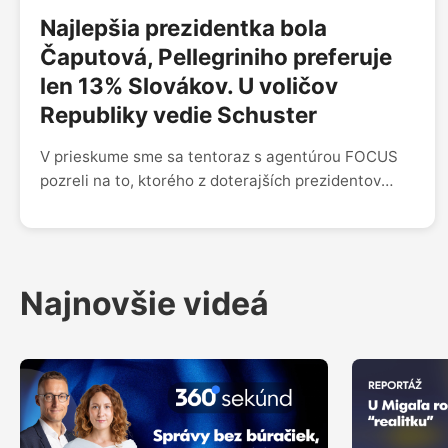
Bražinovou.
Najlepšia prezidentka bola
Čaputová, Pellegriniho preferuje
len 13% Slovákov. U voličov
Republiky vedie Schuster
V prieskume sme sa tentoraz s agentúrou FOCUS
pozreli na to, ktorého z doterajších prezidentov
považujú Slováci za najlepšieho. Rebríček
jednoznačne vedie Zuzana Čaputová - za najlepšiu
hlavu štátu ju považuje 32 percent ľudí. Medzi ňou
a druhým najpopulárnejším prezidentom je viac ako
Najnovšie videá
10-percentný rozdiel.