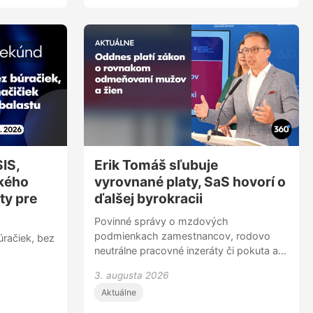
 je viac ako
IS,
Erik Tomáš sľubuje
ského
vyrovnané platy, SaS hovorí o
ty pre
ďalšej byrokracii
Povinné správy o mzdových
podmienkach zamestnancov, rodovo
račiek, bez
neutrálne pracovné inzeráty či pokuta až
do výšky 100-tisíc eur pre
3. augusta 2026
zamestnávateľov za platové
Aktuálne
znevýhodňovanie - aj to prinesie nový
zákon z dielne ministerstva práce. Erik