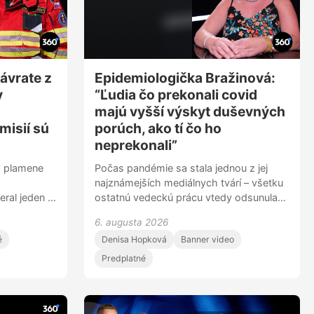
ávrate z
Epidemiologička Bražinová:
v
“Ľudia čo prekonali covid
:
majú vyšší výskyt duševných
misií sú
porúch, ako tí čo ho
neprekonali”
í, plamene
Počas pandémie sa stala jednou z jej
najznámejších mediálnych tvárí – všetku
eral jeden z
ostatnú vedeckú prácu vtedy odsunula
ch
nabok a naplno sa venovala len
6. augusta 2026
tiaľ vrátil
koronavírusu. Jej profesijná kariéra je
é
Denisa Hopková
Banner video
lovenských
však oveľa širšia: už dve desaťročia sa
 požiar
systematicky venuje téme duševného
Predplatné
zdravia a stojí aj za Epidemiologickou
štúdiou výskytu duševných porúch v
slovenskej populácii. Tá priniesla