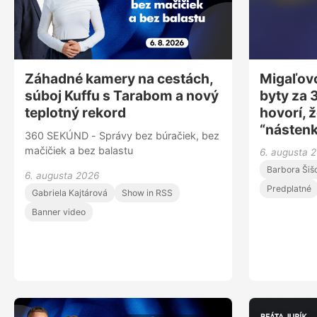
Záhadné kamery na cestách,
Migaľovc
súboj Kuffu s Tarabom a nový
byty za 
teplotný rekord
hovorí, ž
“nástenk
360 SEKÚND - Správy bez búračiek, bez
mačičiek a bez balastu
6. augusta 
Barbora Šiš
6. augusta 2026
Predplatné
Gabriela Kajtárová
Show in RSS
Banner video