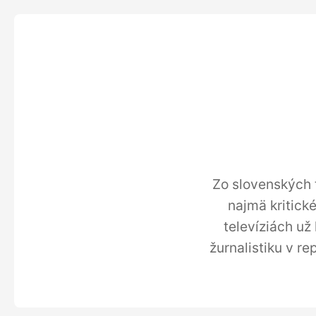
Zo slovenských t
najmä kritick
televíziách už
žurnalistiku v r