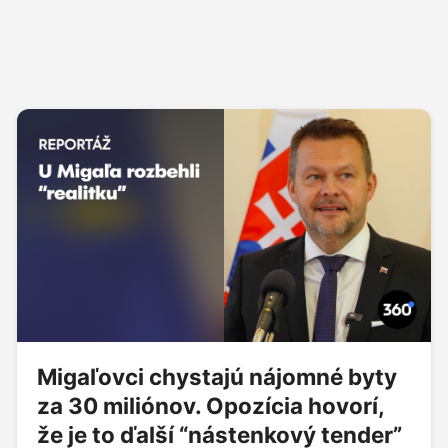
Migaľovci chystajú nájomné byty
za 30 miliónov. Opozícia hovorí,
že je to ďalší “nástenkový tender”