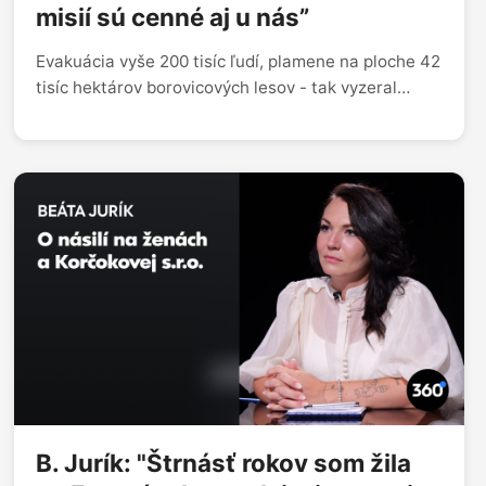
misií sú cenné aj u nás”
Evakuácia vyše 200 tisíc ľudí, plamene na ploche 42
tisíc hektárov borovicových lesov - tak vyzeral
jeden z najväčších požiarov v dejinách Francúzska.
Včera v noci sa odtiaľ vrátil Ján Ralbovský -
tímleader slovenských hasičov, ktorí pomáhali tento
požiar hasiť.
B. Jurík: "Štrnásť rokov som žila