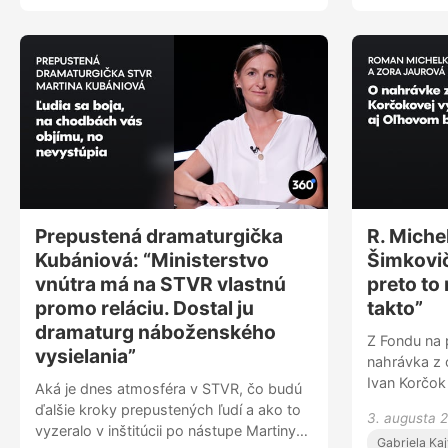
Prepustená dramaturgička
R. Miche
Kubániová: “Ministerstvo
Šimkovič
vnútra má na STVR vlastnú
preto to
promo reláciu. Dostal ju
takto”
dramaturg náboženského
Z Fondu na 
vysielania”
nahrávka z 
Ivan Korčok
Aká je dnes atmosféra v STVR, čo budú
dostával výp
ďalšie kroky prepustených ľudí a ako to
3. augusta 
komunálnyc
vyzeralo v inštitúcii po nástupe Martiny
Gabriela Ka
spoluprácu.